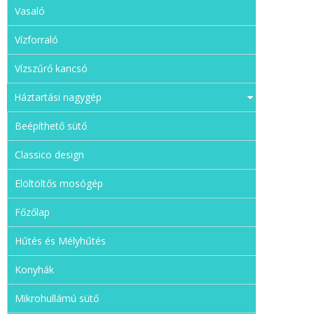
Vasaló
Vízforraló
Vízszűrő kancsó
Háztartási nagygép
Beépíthető sütő
Classico design
Elöltöltős mosógép
Főzőlap
Hűtés és Mélyhűtés
Konyhák
Mikrohullámú sütő