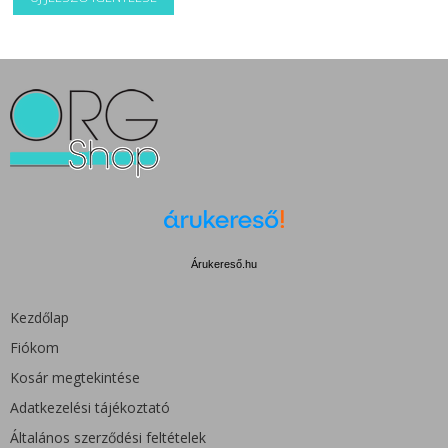
Árukereső.hu
Kezdőlap
Fiókom
Kosár megtekintése
Adatkezelési tájékoztató
Általános szerződési feltételek