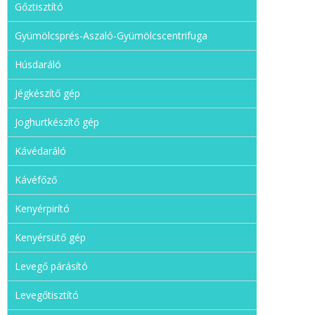
Gőztisztító
Gyümölcsprés-Aszaló-Gyümölcscentrifuga
Húsdaráló
Jégkészítő gép
Joghurtkészítő gép
Kávédaráló
Kávéfőző
Kenyérpirító
Kenyérsütő gép
Levegő párásító
Levegőtisztító