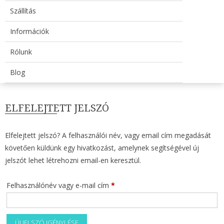
Szállítás
Információk
Rólunk
Blog
ELFELEJTETT JELSZÓ
Elfelejtett jelszó? A felhasználói név, vagy email cím megadását
követően küldünk egy hivatkozást, amelynek segítségével új
jelszót lehet létrehozni email-en keresztül.
Kötelező
Felhasználónév vagy e-mail cím
*
ÚJ JELSZÓ IGÉNYLÉSE