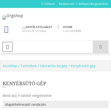
Ugrás
Fiókom
Kedvencek
Belépés/Regisztráció
a
tartalomhoz
Orgshop
ÜGYFÉLSZOLGÁLAT
KOSÁR
+36 20 572 0620
0 termék
0 Ft
ELSŐDLEGES MENÜ
Kezdőlap
/
Termékek
/
Háztartási kisgép
/ Kenyérsütő gép
KENYÉRSÜTŐ GÉP
Mind a(z) 4 találat megjelenítve