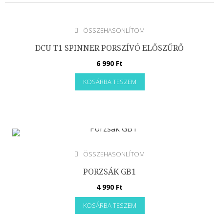
ÖSSZEHASONLÍTOM
DCU T1 SPINNER PORSZÍVÓ ELŐSZŰRŐ
Háztartási kisgép
6 990
Ft
Asztaligrill
KOSÁRBA TESZEM
Gőz felmosó
Gőztisztító
Gyümölcsprés-Aszaló-Gyümölcscentrifuga
Húsdaráló
Jégkészítő gép
ÖSSZEHASONLÍTOM
Joghurtkészítő gép
Kávédaráló
PORZSÁK GB1
Kávéfőző
4 990
Ft
Kenyérpirító
KOSÁRBA TESZEM
Kenyérsütő gép