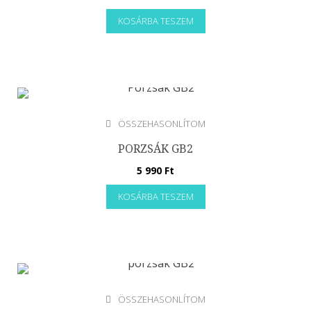
Háztartási nagygép
KOSÁRBA TESZEM
Beépíthető sütő
Classico design
Elöltöltős mosógép
Főzőlap
Hűtés és Mélyhűtés
ÖSSZEHASONLÍTOM
Konyhák
PORZSÁK GB2
Mikrohullámú sütő
5 990
Ft
Mosó-Szárítógép
KOSÁRBA TESZEM
Mosogatógép
Mosógép
Páraelszívó
Sütő és Főzőlap
Szárítógép
Tűzhely
ÖSSZEHASONLÍTOM