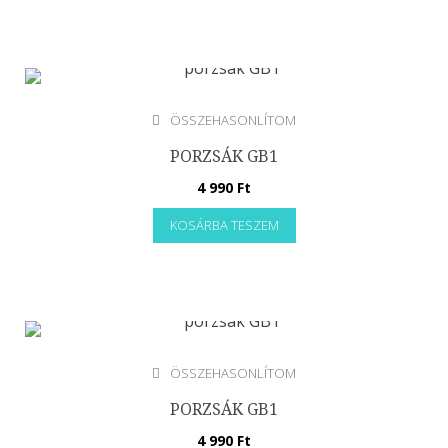
Levegő párásító
Levegőtisztító
Mérleg
Mixerek, Aprítók, Robotgépek
ÖSSZEHASONLÍTOM
Olajprés
PORZSÁK GB1
Páramentesítő
4 990
Ft
Porszívó
Smoothie maker
KOSÁRBA TESZEM
Szeletelőgépek
Szettek
Tésztakészítő gép
Turmixgép
Vákuumcsomagoló
ÖSSZEHASONLÍTOM
Vasaló
PORZSÁK GB1
Vízforraló
4 990
Ft
Vízszűrő kancsó