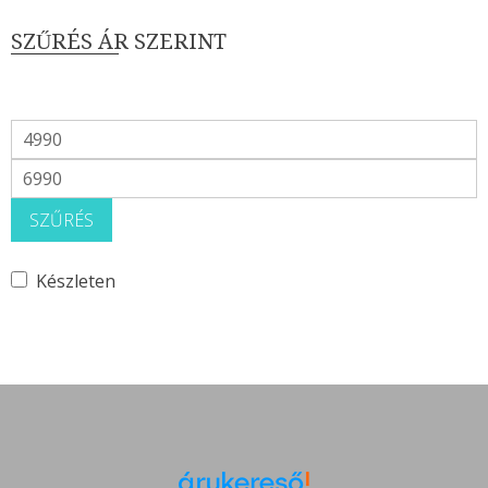
SZŰRÉS ÁR SZERINT
Min
ár
Max
ár
SZŰRÉS
Készleten