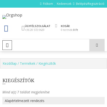
Ugrás
Fiókom
Kedvencek
Belépés/Regisztráció
a
tartalomhoz
Orgshop
ÜGYFÉLSZOLGÁLAT
KOSÁR
+36 20 572 0620
0 termék
0 Ft
ELSŐDLEGES MENÜ
Kezdőlap
/
Termékek
/ Kiegészítők
KIEGÉSZÍTŐK
Mind a(z) 7 találat megjelenítve