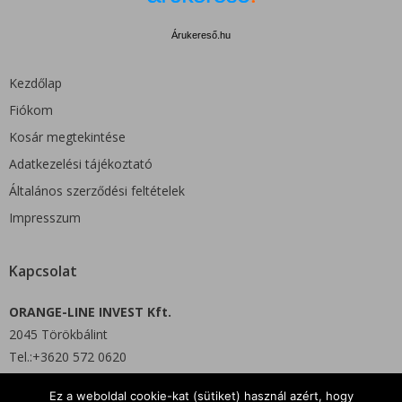
Árukereső.hu
Kezdőlap
Fiókom
Kosár megtekintése
Adatkezelési tájékoztató
Általános szerződési feltételek
Impresszum
Kapcsolat
ORANGE-LINE INVEST Kft.
2045 Törökbálint
Tel.:+3620 572 0620
Ez a weboldal cookie-kat (sütiket) használ azért, hogy
E-mail: info@orgshop.hu