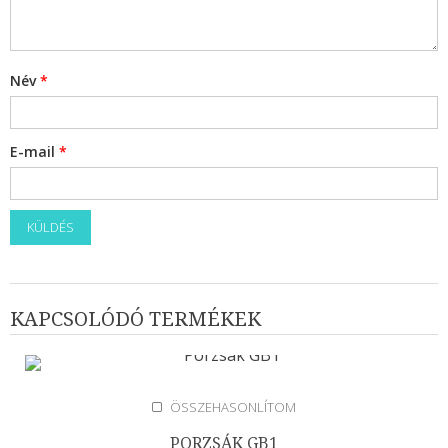
Szárítógép
Tűzhely
Kiegészítők
Név
*
E-mail
*
KAPCSOLÓDÓ TERMÉKEK
ÖSSZEHASONLÍTOM
PORZSÁK GB1