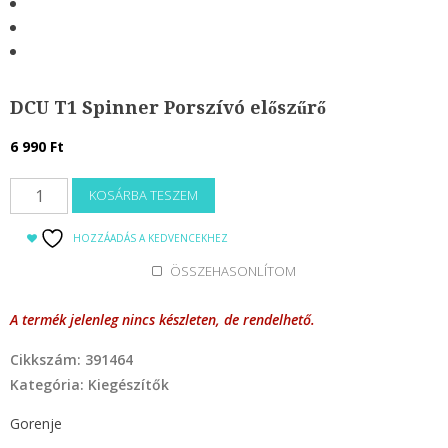
DCU T1 Spinner Porszívó előszűrő
6 990
Ft
Háztartási kisgép
DCU
KOSÁRBA TESZEM
T1
Asztaligrill
Spinner
HOZZÁADÁS A KEDVENCEKHEZ
Gőz felmosó
Porszívó
ÖSSZEHASONLÍTOM
Gőztisztító
előszűrő
Gyümölcsprés-Aszaló-Gyümölcscentrifuga
mennyiség
A termék jelenleg nincs készleten, de rendelhető.
Húsdaráló
Cikkszám:
391464
Jégkészítő gép
Kategória:
Kiegészítők
Joghurtkészítő gép
Kávédaráló
Gorenje
Kávéfőző