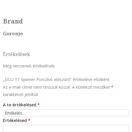
Vasaló
Vízforraló
Vízszűrő kancsó
Brand
Háztartási nagygép
Gorenje
Beépíthető sütő
Classico design
Elöltöltős mosógép
Értékelések
Főzőlap
Még nincsenek értékelések.
Hűtés és Mélyhűtés
Konyhák
„DCU T1 Spinner Porszívó előszűrő” értékelése elsőként
Az e-mail címet nem tesszük közzé.
A kötelező mezőket
*
Mikrohullámú sütő
karakterrel jelöltük
Mosó-Szárítógép
Mosogatógép
A te értékelésed
*
Mosógép
Értékelésed
*
Páraelszívó
Sütő és Főzőlap