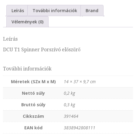
Kenyérpirító
Leírás
További információk
Brand
Kenyérsütő gép
Vélemények (0)
Levegő párásító
Levegőtisztító
Leírás
Mérleg
DCU T1 Spinner Porszívó előszűrő
Mixerek, Aprítók, Robotgépek
Olajprés
További információk
Páramentesítő
Porszívó
Méretek (SZx M x M)
14 × 37 × 9‚7 cm
Smoothie maker
Nettó súly
0‚2 kg
Szeletelőgépek
Szettek
Bruttó súly
0‚3 kg
Tésztakészítő gép
Cikkszám
391464
Turmixgép
EAN kód
3838942808111
Vákuumcsomagoló