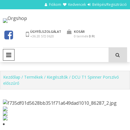
Ugrás
Fiókom
Kedvencek
Belépés/Regisztráció
a
tartalomhoz
Orgshop
ÜGYFÉLSZOLGÁLAT
KOSÁR
+36 20 572 0620
0 termék
0 Ft
ELSŐDLEGES MENÜ
Kezdőlap
/
Termékek
/
Kiegészítők
/ DCU T1 Spinner Porszívó
előszűrő