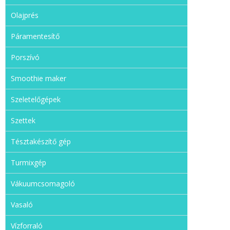
Olajprés
Páramentesítő
Porszívó
Smoothie maker
Szeletelőgépek
Szettek
Tésztakészítő gép
Turmixgép
Vákuumcsomagoló
Vasaló
Vízforraló