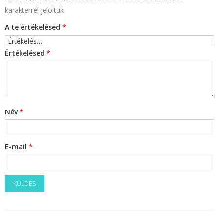
karakterrel jelöltük
A te értékelésed
*
Értékelésed
*
Név
*
E-mail
*