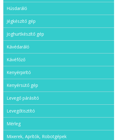
Húsdaráló
Jégkészítő gép
Joghurtkészítő gép
Kávédaráló
Kávéfőző
Kenyérpirító
Kenyérsütő gép
Levegő párásító
Levegőtisztító
Mérleg
Mixerek, Aprítók, Robotgépek