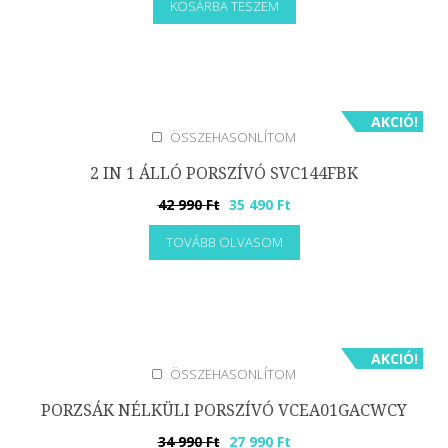
KOSÁRBA TESZEM
was:
is:
44
37
990 Ft.
790 Ft.
AKCIÓ!
ÖSSZEHASONLÍTOM
2 IN 1 ÁLLÓ PORSZÍVÓ SVC144FBK
Original
Current
42 990
Ft
35 490
Ft
price
price
TOVÁBB OLVASOM
was:
is:
42
35
990 Ft.
490 Ft.
AKCIÓ!
ÖSSZEHASONLÍTOM
PORZSÁK NÉLKÜLI PORSZÍVÓ VCEA01GACWCY
Original
Current
34 990
Ft
27 990
Ft