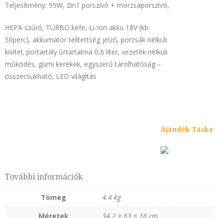
Teljesítmény: 95W, 2in1 porszívó + morzsaporszívó,
HEPA szűrő, TURBO kefe, Li-Ion akku 18V (kb.
50perc), akkumátor telítettség jelző, porzsák nélküli
kivitel, portartály űrtartalma 0,6 liter, vezeték nélküli
működés, gumi kerekek, egyszerű tárolhatóság –
összecsukható, LED világítás
Ajándék Táska
További információk
Tömeg
4.4 kg
Méretek
34.2 × 63 × 16 cm