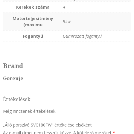
Kerekek száma
4
Motorteljesítmény
95w
(maximu
Fogantyú
Gumirozott fogantyú
Brand
Gorenje
Értékelések
Még nincsenek értékelések.
„Álló porszívó SVC180FW” értékelése elsőként
Az e-mail címet nem tesszük közzé.
A kötelező mezőket
*