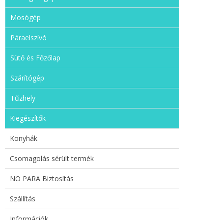
Mosógép
Páraelszívó
Sütő és Főzőlap
Szárítógép
Tűzhely
Kiegészítők
Konyhák
Csomagolás sérült termék
NO PARA Biztosítás
Szállítás
Információk