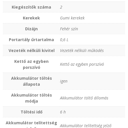
Kiegészítők száma
2
Kerekek
Gumi kerekek
Dizájn
Fehér szín
Portartály űrtartalma
0‚6 L
Vezeték nélküli kivitel
Vezeték nélküli működés
Kettő az egyben
Kettő az egyben porszívó
porszívó
Akkumulátor töltés
igen
állapota
Akkumulátor töltés
Akkumulátor töltő állomás
módja
Töltési idő
6 h
Akkumulátor telítettség
Akkumulátor telítettség jelző