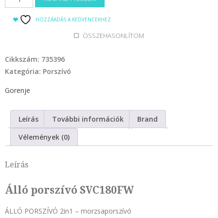
990 Ft.
590 Ft.
porszívó
SVC180FW
HOZZÁADÁS A KEDVENCEKHEZ
mennyiség
ÖSSZEHASONLÍTOM
Cikkszám:
735396
Kategória:
Porszívó
Gorenje
Leírás
További információk
Brand
Vélemények (0)
Leírás
Álló porszívó SVC180FW
ÁLLÓ PORSZÍVÓ 2in1 – morzsaporszívó