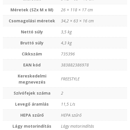
Méretek (SZx M x M)
26 × 118 × 17 cm
Csomagolási méretek
34‚2 × 63 × 16 cm
Nettó súly
3,5 kg
Bruttó súly
4,3 kg
Cikkszám
735396
EAN kód
383882386978
Kereskedelmi
FREESTYLE
megnevezés
Szívófejek száma
2
Levegő áramlás
11‚5 L/s
HEPA szűrő
HEPA szűrő
Lágy motorindítás
Lágy motorindítás