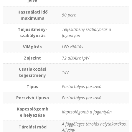
jelző
Használati idő
50 perc
maximuma
Teljesítmény-
Teljesítmény szabályozás a
szabályozás
fogantyún
Világítás
LED viláítás
Zajszint
72 dB(A)re1pW
Csatlakozási
18v
teljesítmény
Típus
Portartályos porszívó
Porszívó típusa
Portartályos porszívó
Kapcsológomb
Kapcsológomb a fogantyún
elhelyezése
A függőleges tárolás helytakarékos,
Tárolási mód
Állvány