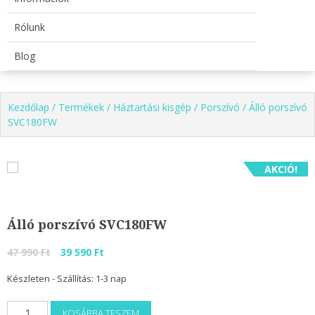
Rólunk
Blog
Kezdőlap
/
Termékek
/
Háztartási kisgép
/
Porszívó
/ Álló porszívó
SVC180FW
AKCIÓ!
Álló porszívó SVC180FW
Original
Current
47 990
Ft
39 590
Ft
price
price
Készleten - Szállítás: 1-3 nap
was:
is:
47
39
Álló
KOSÁRBA TESZEM