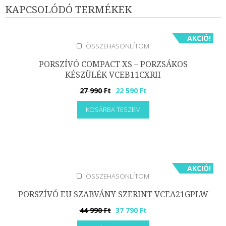
KAPCSOLÓDÓ TERMÉKEK
AKCIÓ!
ÖSSZEHASONLÍTOM
PORSZÍVÓ COMPACT XS – PORZSÁKOS
KÉSZÜLÉK VCEB11CXRII
Original
Current
27 990
Ft
22 590
Ft
price
price
KOSÁRBA TESZEM
was:
is:
27
22
990 Ft.
590 Ft.
AKCIÓ!
ÖSSZEHASONLÍTOM
PORSZÍVÓ EU SZABVÁNY SZERINT VCEA21GPLW
Original
Current
44 990
Ft
37 790
Ft
price
price