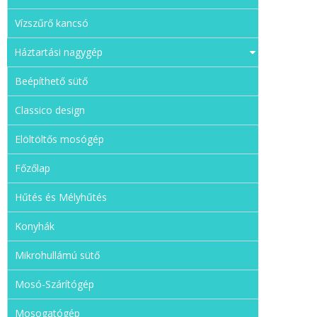
Vízszűrő kancsó
Háztartási nagygép
Beépíthető sütő
Classico design
Elöltöltős mosógép
Főzőlap
Hűtés és Mélyhűtés
Konyhák
Mikrohullámú sütő
Mosó-Szárítógép
Mosogatógép