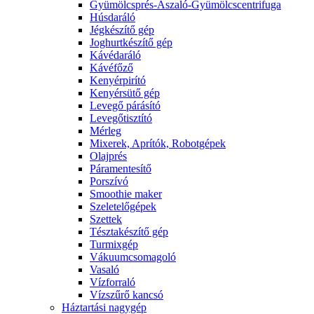
Gyümölcsprés-Aszaló-Gyümölcscentrifuga
Húsdaráló
Jégkészítő gép
Joghurtkészítő gép
Kávédaráló
Kávéfőző
Kenyérpirító
Kenyérsütő gép
Levegő párásító
Levegőtisztító
Mérleg
Mixerek, Aprítók, Robotgépek
Olajprés
Páramentesítő
Porszívó
Smoothie maker
Szeletelőgépek
Szettek
Tésztakészítő gép
Turmixgép
Vákuumcsomagoló
Vasaló
Vízforraló
Vízszűrő kancsó
Háztartási nagygép