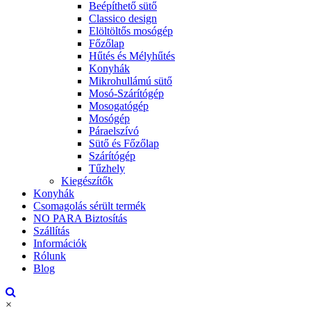
Beépíthető sütő
Classico design
Elöltöltős mosógép
Főzőlap
Hűtés és Mélyhűtés
Konyhák
Mikrohullámú sütő
Mosó-Szárítógép
Mosogatógép
Mosógép
Páraelszívó
Sütő és Főzőlap
Szárítógép
Tűzhely
Kiegészítők
Konyhák
Csomagolás sérült termék
NO PARA Biztosítás
Szállítás
Információk
Rólunk
Blog
×