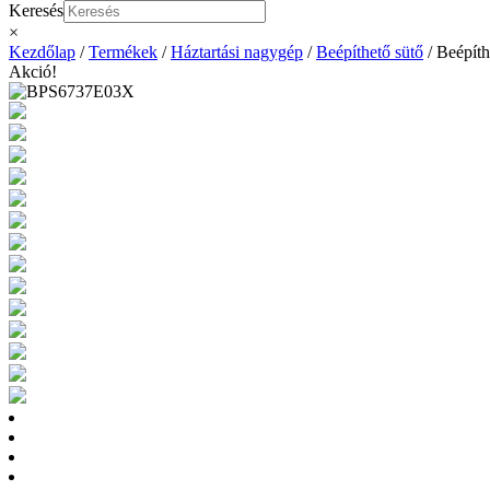
Keresés
×
Kezdőlap
/
Termékek
/
Háztartási nagygép
/
Beépíthető sütő
/ Beépíth
Akció!