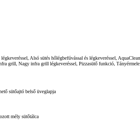
és légkeveréssel, Alsó sütés hőlégbefúvással és légkeveréssel, AquaClea
ra grill, Nagy infra grill légkeveréssel, Pizzasütő funkció, Tányérmel
hető sütőajtó belső üveglapja
ozott mély sütőtálca