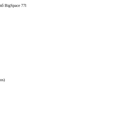
ütő BigSpace 77l
os)