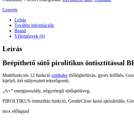
Gorenje
Leírás
További információk
Brand
Vélemények (0)
Leírás
Beépíthető sütő pirolitikus öntisztítással
Multifunkciós 12 funkció
optibake
(hőlégbefúvás, gyors felfűtés, Ge
kijelző, két süllyesztett tekerőgomb,
„A+” energiaosztály, négyrétegű sütőajtóüveg,
PIROLTIKUS öntisztítás funkció, GentleClose lassú ajtózáródás, Gentl
inox előlappal