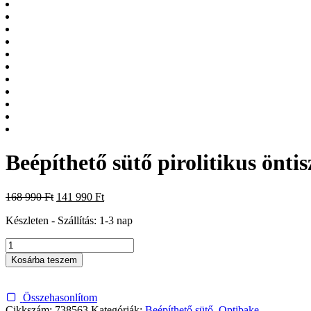
Beépíthető sütő pirolitikus önt
Original
Current
168 990
Ft
141 990
Ft
price
price
Készleten - Szállítás: 1-3 nap
was:
is:
168
141
Beépíthető
990 Ft.
990 Ft.
sütő
Kosárba teszem
pirolitikus
öntisztítással
BPS6737E03X
Összehasonlítom
mennyiség
Cikkszám:
738563
Kategóriák:
Beépíthető sütő
,
Optibake