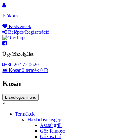
Ugrás
a
Fiókom
tartalomhoz
Kedvencek
Belépés/Regisztráció
Orgshop
Ügyfélszolgálat
+36 20 572 0620
Kosár
0 termék
0 Ft
Kosár
Elsődleges menü
×
Termékek
Háztartási kisgép
Asztaligrill
Gőz felmosó
Gőztisztító