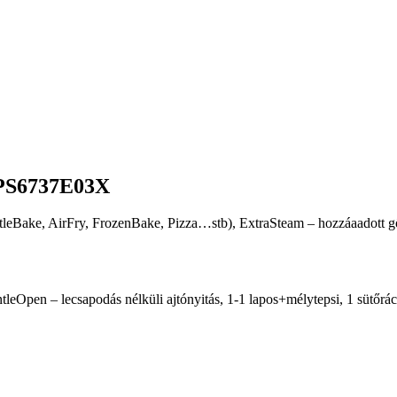
 BPS6737E03X
ntleBake, AirFry, FrozenBake, Pizza…stb), ExtraSteam – hozzáaadott 
eOpen – lecsapodás nélküli ajtónyitás, 1-1 lapos+mélytepsi, 1 sütőrác