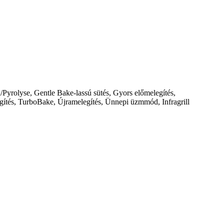
n/Pyrolyse, Gentle Bake-lassú sütés, Gyors előmelegítés,
egítés, TurboBake, Újramelegítés, Ünnepi üzmmód, Infragrill