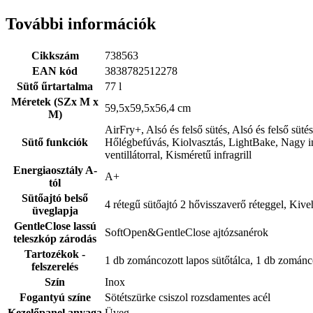
További információk
Cikkszám
738563
EAN kód
3838782512278
Sütő űrtartalma
77 l
Méretek (SZx M x
59,5x59,5x56,4 cm
M)
AirFry+, Alsó és felső sütés, Alsó és felső süt
Sütő funkciók
Hőlégbefúvás, Kiolvasztás, LightBake, Nagy inf
ventillátorral, Kisméretű infragrill
Energiaosztály A-
A+
tól
Sütőajtó belső
4 rétegű sütőajtó 2 hővisszaverő réteggel, Kive
üveglapja
GentleClose lassú
SoftOpen&GentleClose ajtózsanérok
teleszkóp zárodás
Tartozékok -
1 db zománcozott lapos sütőtálca, 1 db zománc
felszerelés
Szín
Inox
Fogantyú színe
Sötétszürke csiszol rozsdamentes acél
Kezelőpanel anyaga
Üveg