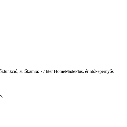
gőzfunkció, sütőkamra: 77 liter HomeMadePlus, érintőképernyős
s,