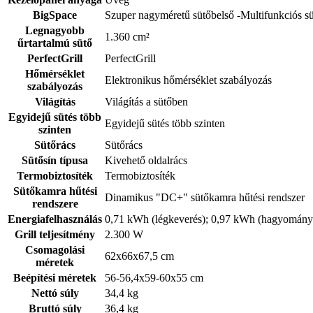
BigSpace
Szuper nagyméretű sütőbelső -Multifunkciós s
Legnagyobb
1.360 cm²
űrtartalmú sütő
PerfectGrill
PerfectGrill
Hőmérséklet
Elektronikus hőmérséklet szabályozás
szabályozás
Világítás
Világítás a sütőben
Egyidejű sütés több
Egyidejű sütés több szinten
szinten
Sütőrács
Sütőrács
Sütősín típusa
Kivehető oldalrács
Termobiztosíték
Termobiztosíték
Sütőkamra hűtési
Dinamikus "DC+" sütőkamra hűtési rendszer
rendszere
Energiafelhasználás
0,71 kWh (légkeverés); 0,97 kWh (hagyomány
Grill teljesítmény
2.300 W
Csomagolási
62x66x67,5 cm
méretek
Beépítési méretek
56-56,4x59-60x55 cm
Nettó súly
34,4 kg
Bruttó súly
36,4 kg