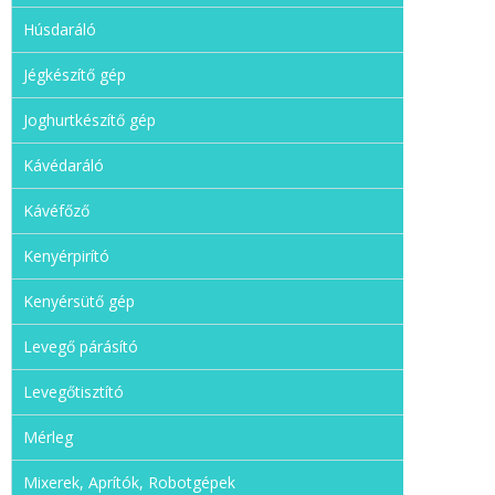
Húsdaráló
Jégkészítő gép
Joghurtkészítő gép
Kávédaráló
Kávéfőző
Kenyérpirító
Kenyérsütő gép
Levegő párásító
Levegőtisztító
Mérleg
Mixerek, Aprítók, Robotgépek