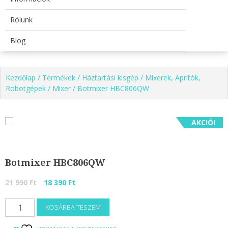
Rólunk
Blog
Kezdőlap
/
Termékek
/
Háztartási kisgép
/
Mixerek, Aprítók,
Robotgépek
/
Mixer
/ Botmixer HBC806QW
AKCIÓ!
Botmixer HBC806QW
Original
Current
21 990
Ft
18 390
Ft
price
price
Botmixer
was:
is:
KOSÁRBA TESZEM
HBC806QW
21
18