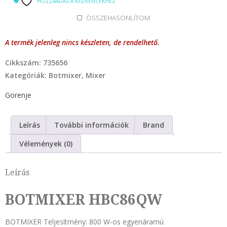
mennyiség
HOZZÁADÁS A KEDVENCEKHEZ
990 Ft.
390 Ft.
ÖSSZEHASONLÍTOM
A termék jelenleg nincs készleten, de rendelhető.
Cikkszám:
735656
Kategóriák:
Botmixer
,
Mixer
Gorenje
Leírás
További információk
Brand
Vélemények (0)
Leírás
BOTMIXER HBC86QW
BOTMIXER Teljesítmény: 800 W-os egyenáramú