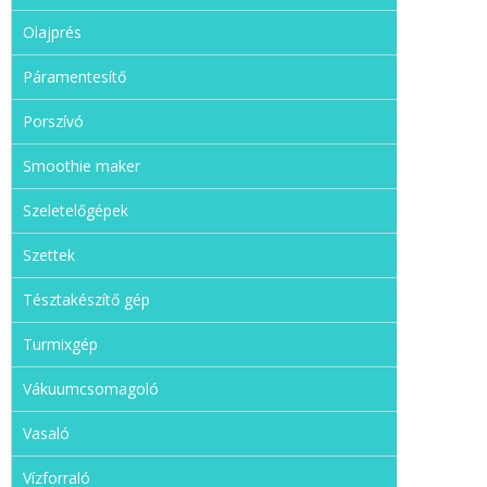
Olajprés
Páramentesítő
Porszívó
Smoothie maker
Szeletelőgépek
Szettek
Tésztakészítő gép
Turmixgép
Vákuumcsomagoló
Vasaló
Vízforraló