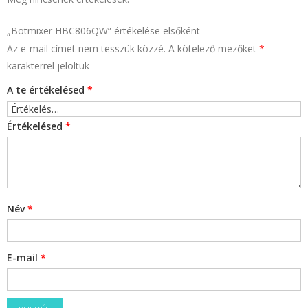
„Botmixer HBC806QW” értékelése elsőként
Az e-mail címet nem tesszük közzé.
A kötelező mezőket
*
karakterrel jelöltük
A te értékelésed
*
Értékelésed
*
Név
*
E-mail
*