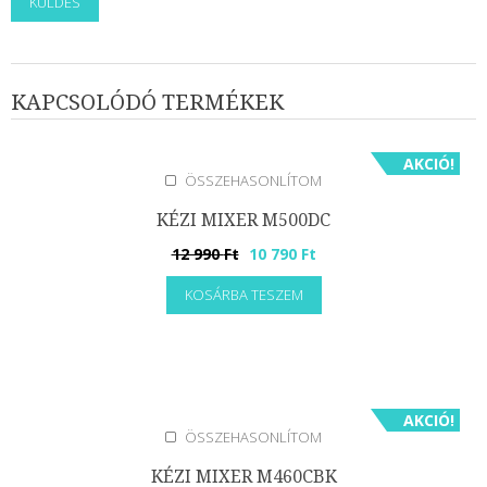
KAPCSOLÓDÓ TERMÉKEK
AKCIÓ!
ÖSSZEHASONLÍTOM
KÉZI MIXER M500DC
Original
Current
12 990
Ft
10 790
Ft
price
price
KOSÁRBA TESZEM
was:
is:
12
10
990 Ft.
790 Ft.
AKCIÓ!
ÖSSZEHASONLÍTOM
KÉZI MIXER M460CBK