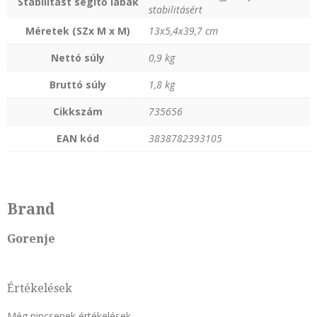
Stabilitást segítő lábak
stabilitásért
Méretek (SZx M x M)
13x5,4x39,7 cm
Nettó súly
0,9 kg
Bruttó súly
1,8 kg
Cikkszám
735656
EAN kód
3838782393105
Brand
Gorenje
Értékelések
Még nincsenek értékelések.