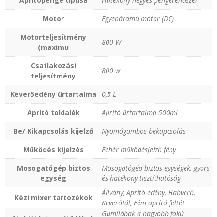
Aprítópenge típusa
Hatékony négyes pengerendszer
Motor
Egyenáramú motor (DC)
Motorteljesítmény
800 W
(maximu
Csatlakozási
800 w
teljesítmény
Keverőedény űrtartalma
0,5 L
Aprító toldalék
Aprító ürtartalma 500ml
Be/ Kikapcsolás kijelző
Nyomógombos bekapcsolás
Működés kijelzés
Fehér működésjelző fény
Mosogatógép biztos
Mosogatógép biztos egységek‚ gyors
egység
és hatékony tisztíthatóság
Állvány, Aprító edény, Habverő,
Kézi mixer tartozékok
Keverőtál, Fém aprító feltét
Gumilábak a nagyobb fokú