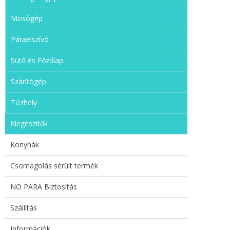
Mosógép
Páraelszívó
Sütő és Főzőlap
Szárítógép
Tűzhely
Kiegészítők
Konyhák
Csomagolás sérült termék
NO PARA Biztosítás
Szállítás
Információk