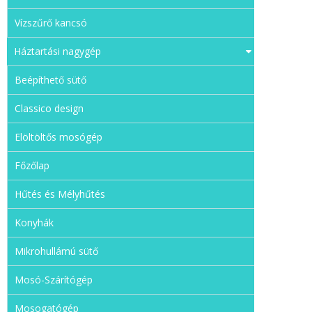
Vízszűrő kancsó
Háztartási nagygép
Beépíthető sütő
Classico design
Elöltöltős mosógép
Főzőlap
Hűtés és Mélyhűtés
Konyhák
Mikrohullámú sütő
Mosó-Szárítógép
Mosogatógép