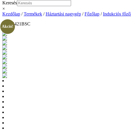
Keresés
×
Kezdőlap
/
Termékek
/
Háztartási nagygép
/
Főzőlap
/
Indukciós főző
Akció!