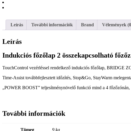
Leírás
További információk
Brand
Vélemények (0
Leírás
Indukciós főzőlap 2 összekapcsolható főz
TouchControl vezérléssel rendelkező indukciós főzőlap, BRIDGE Z
Time-Assist továbbfejlesztett időzítés, Stop&Go, StayWarm melegenta
„POWER BOOST” teljesítménynövelő funkció mind a 4 főzőzónán, 
További információk
Tömeg
9 kg