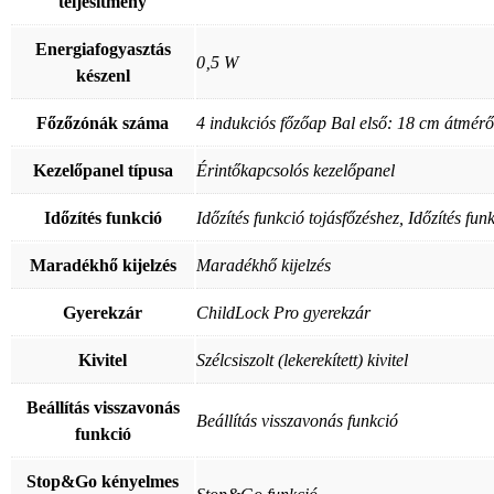
teljesítmény
Energiafogyasztás
0‚5 W
készenl
Főzőzónák száma
4 indukciós főzőap Bal első: 18 cm átmér
Kezelőpanel típusa
Érintőkapcsolós kezelőpanel
Időzítés funkció
Időzítés funkció tojásfőzéshez, Időzítés fun
Maradékhő kijelzés
Maradékhő kijelzés
Gyerekzár
ChildLock Pro gyerekzár
Kivitel
Szélcsiszolt (lekerekített) kivitel
Beállítás visszavonás
Beállítás visszavonás funkció
funkció
Stop&Go kényelmes