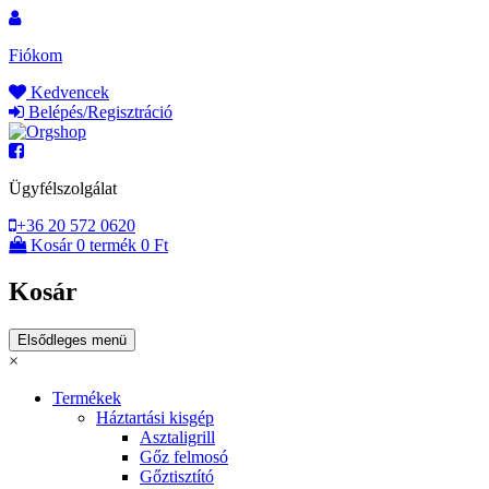
Ugrás
a
Fiókom
tartalomhoz
Kedvencek
Belépés/Regisztráció
Orgshop
Ügyfélszolgálat
+36 20 572 0620
Kosár
0 termék
0 Ft
Kosár
Elsődleges menü
×
Termékek
Háztartási kisgép
Asztaligrill
Gőz felmosó
Gőztisztító