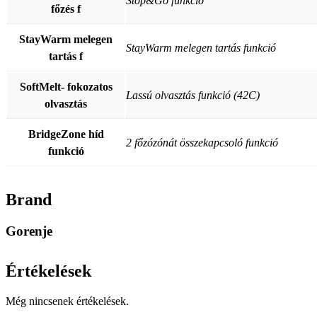
Stop&Go funkció
főzés f
StayWarm melegen
StayWarm melegen tartás funkció
tartás f
SoftMelt- fokozatos
Lassú olvasztás funkció (42C)
olvasztás
BridgeZone híd
2 főzózónát összekapcsoló funkció
funkció
Brand
Gorenje
Értékelések
Még nincsenek értékelések.