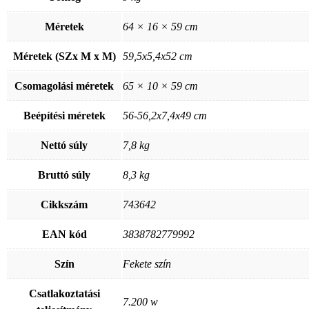
Méretek
64 × 16 × 59 cm
Méretek (SZx M x M)
59,5x5,4x52 cm
Csomagolási méretek
65 × 10 × 59 cm
Beépítési méretek
56-56,2x7,4x49 cm
Nettó súly
7,8 kg
Bruttó súly
8,3 kg
Cikkszám
743642
EAN kód
3838782779992
Szín
Fekete szín
Csatlakoztatási
7.200 w