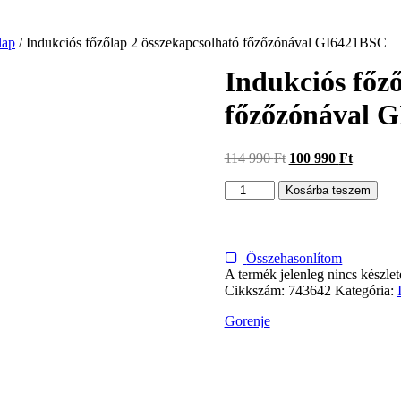
lap
/ Indukciós főzőlap 2 összekapcsolható főzőzónával GI6421BSC
Indukciós főző
főzőzónával 
Original
Current
114 990
Ft
100 990
Ft
price
price
Indukciós
was:
is:
Kosárba teszem
főzőlap
114
100
2
990 Ft.
990 Ft.
összekapcsolható
főzőzónával
Összehasonlítom
GI6421BSC
A termék jelenleg nincs készlet
mennyiség
Cikkszám:
743642
Kategória:
Gorenje