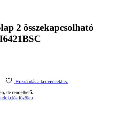
lap 2 összekapcsolható
GI6421BSC
Hozzáadás a kedvencekhez
en, de rendelhető.
Indukciós főzőlap