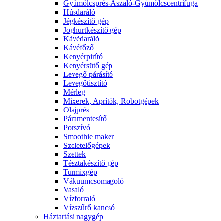
Gyümölcsprés-Aszaló-Gyümölcscentrifuga
Húsdaráló
Jégkészítő gép
Joghurtkészítő gép
Kávédaráló
Kávéfőző
Kenyérpirító
Kenyérsütő gép
Levegő párásító
Levegőtisztító
Mérleg
Mixerek, Aprítók, Robotgépek
Olajprés
Páramentesítő
Porszívó
Smoothie maker
Szeletelőgépek
Szettek
Tésztakészítő gép
Turmixgép
Vákuumcsomagoló
Vasaló
Vízforraló
Vízszűrő kancsó
Háztartási nagygép