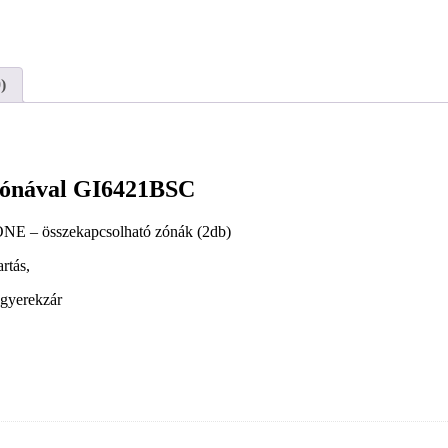
)
őzónával GI6421BSC
ONE – összekapcsolható zónák (2db)
rtás,
gyerekzár