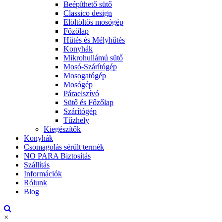
Beépíthető sütő
Classico design
Elöltöltős mosógép
Főzőlap
Hűtés és Mélyhűtés
Konyhák
Mikrohullámú sütő
Mosó-Szárítógép
Mosogatógép
Mosógép
Páraelszívó
Sütő és Főzőlap
Szárítógép
Tűzhely
Kiegészítők
Konyhák
Csomagolás sérült termék
NO PARA Biztosítás
Szállítás
Információk
Rólunk
Blog
×