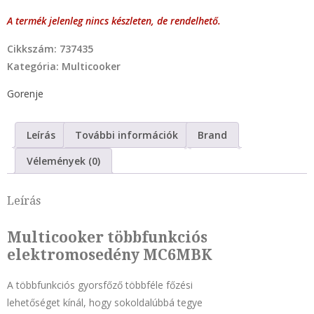
Szeletelőgépek
A termék jelenleg nincs készleten, de rendelhető.
Szettek
Cikkszám:
737435
Tésztakészítő gép
Kategória:
Multicooker
Turmixgép
Gorenje
Vákuumcsomagoló
Vasaló
Leírás
További információk
Brand
Vízforraló
Vízszűrő kancsó
Vélemények (0)
Háztartási nagygép
Beépíthető sütő
Leírás
Classico design
Multicooker többfunkciós
Elöltöltős mosógép
elektromosedény MC6MBK
Főzőlap
Hűtés és Mélyhűtés
A többfunkciós gyorsfőző többféle főzési
Konyhák
lehetőséget kínál, hogy sokoldalúbbá tegye