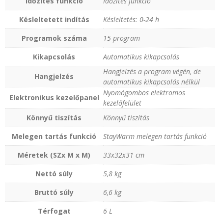
Időzítés funkció
Időzítés funkció
Késleltetett indítás
Késleltetés: 0-24 h
Programok száma
15 program
Kikapcsolás
Automatikus kikapcsolás
Hangjelzés a program végén, de
Hangjelzés
automatikus kikapcsolás nélkül
Nyomógombos elektromos
Elektronikus kezelőpanel
kezelőfelület
Könnyű tiszítás
Könnyű tiszítás
Melegen tartás funkció
StayWarm melegen tartás funkció
Méretek (SZx M x M)
33x32x31 cm
Nettó súly
5,8 kg
Bruttó súly
6,6 kg
Térfogat
6 L