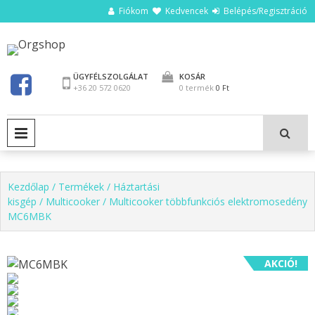
Ugrás
Fiókom
Kedvencek
Belépés/Regisztráció
a
tartalomhoz
Orgshop
ÜGYFÉLSZOLGÁLAT
KOSÁR
+36 20 572 0620
0 termék
0 Ft
ELSŐDLEGES MENÜ
Kezdőlap
/
Termékek
/
Háztartási
kisgép
/
Multicooker
/ Multicooker többfunkciós elektromosedény
MC6MBK
AKCIÓ!