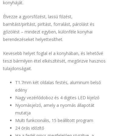
Mikrohullámú sütő
konyháját.
Mosó-Szárítógép
Élvezze a gyorsfőzést, lassú főzést,
Mosogatógép
barnítást/pirítást, pirítást, forralást, párolást és
Mosógép
gőzölést – mindezt egyben, különféle konyhai
Páraelszívó
berendezéseket helyettesíthet.
Sütő és Főzőlap
Kevesebb helyet foglal el a konyhában, és lehetővé
Szárítógép
teszi bármilyen étel elkészítését, megőrizve hasznos
Tűzhely
tulajdonságait.
Kiegészítők
T1.7mm két oldalas festés, aluminum belső
edény
Nagy vezérlődoboz és 4 digites LED kijelző
Nyomásjelző, amely a nyomás állapotát
mutatja
Multi funkcionális, 15 beállított program
24 órás időzítő
Ha a fedél nincs megfelelően rögzítve, a