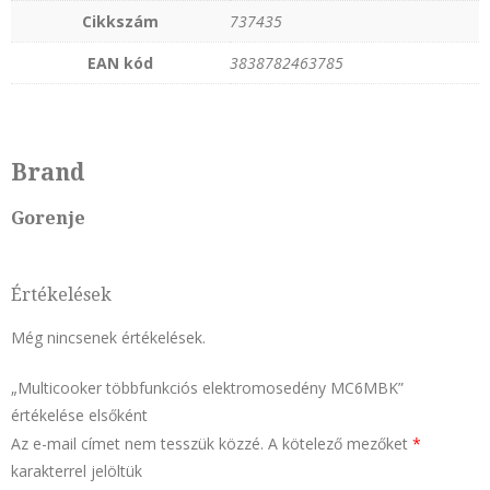
Cikkszám
737435
EAN kód
3838782463785
Brand
Gorenje
Értékelések
Még nincsenek értékelések.
„Multicooker többfunkciós elektromosedény MC6MBK”
értékelése elsőként
Az e-mail címet nem tesszük közzé.
A kötelező mezőket
*
karakterrel jelöltük