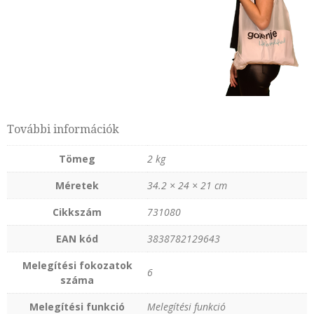
További információk
Tömeg
2 kg
Méretek
34.2 × 24 × 21 cm
Cikkszám
731080
EAN kód
3838782129643
Melegítési fokozatok
6
száma
Melegítési funkció
Melegítési funkció