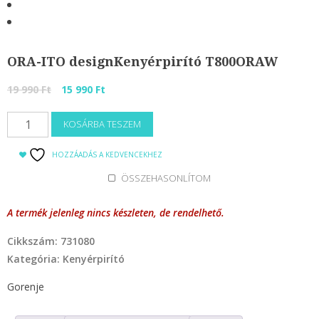
ORA-ITO designKenyérpirító T800ORAW
Original
Current
19 990
Ft
15 990
Ft
price
price
ORA-
was:
is:
KOSÁRBA TESZEM
ITO
19
15
designKenyérpirító
HOZZÁADÁS A KEDVENCEKHEZ
990 Ft.
990 Ft.
T800ORAW
ÖSSZEHASONLÍTOM
mennyiség
A termék jelenleg nincs készleten, de rendelhető.
Cikkszám:
731080
Kategória:
Kenyérpirító
Gorenje