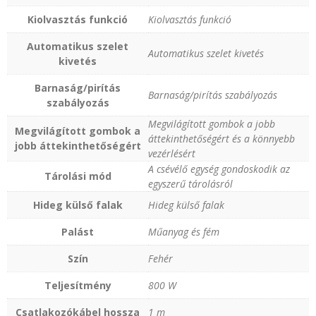
Kiolvasztás funkció
Kiolvasztás funkció
Automatikus szelet
Automatikus szelet kivetés
kivetés
Barnaság/pirítás
Barnaság/pirítás szabályozás
szabályozás
Megvilágított gombok a jobb
Megvilágított gombok a
áttekinthetőségért és a könnyebb
jobb áttekinthetőségért
vezérlésért
A csévélő egység gondoskodik az
Tárolási mód
egyszerű tárolásról
Hideg külső falak
Hideg külső falak
Palást
Műanyag és fém
Szín
Fehér
Teljesítmény
800 W
Csatlakozókábel hossza
1 m