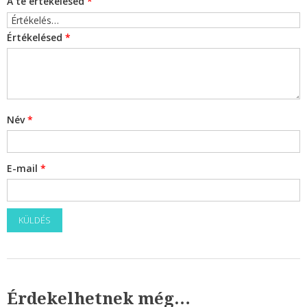
A te értékelésed
*
Értékelésed
*
Név
*
E-mail
*
Érdekelhetnek még…