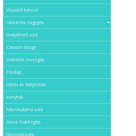
Vízszűrő kancsó
Háztartási nagygép
Beépíthető sütő
Classico design
Elöltöltős mosógép
Főzőlap
Hűtés és Mélyhűtés
Konyhák
Mikrohullámú sütő
Mosó-Szárítógép
Mosogatógép