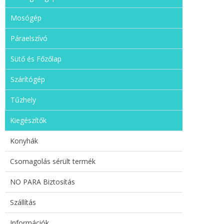
Mosógép
Páraelszívó
Sütő és Főzőlap
Szárítógép
Tűzhely
Kiegészítők
Konyhák
Csomagolás sérült termék
NO PARA Biztosítás
Szállítás
Információk