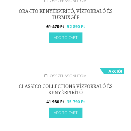
ÖSSZEHASONLÍTOM
ORA-ITO KENYÉRPIRÍTÓ, VÍZFORRALÓ ÉS
TURMIXGÉP
Original
Current
61 470
Ft
52 890
Ft
price
price
ADD TO CART
was:
is:
61
52
470 Ft.
890 Ft.
AKCIÓ!
ÖSSZEHASONLÍTOM
CLASSICO COLLECTIONS VÍZFORRALÓ ÉS
KENYÉRPIRÍTÓ
Original
Current
41 980
Ft
35 790
Ft
price
price
ADD TO CART
was:
is:
41
35
980 Ft.
790 Ft.