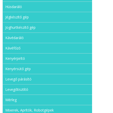
Húsdaráló
Jégkészítő gép
Joghurtkészítő gép
Kávédaráló
Kávéfőző
Kenyérpirító
Kenyérsütő gép
Levegő párásító
Levegőtisztító
Mérleg
Mixerek, Aprítók, Robotgépek