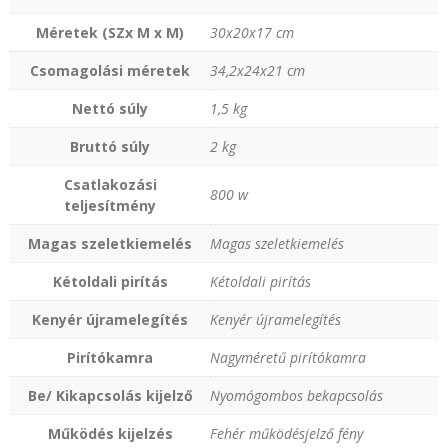
Méretek (SZx M x M)
30x20x17 cm
Csomagolási méretek
34,2x24x21 cm
Nettó súly
1‚5 kg
Bruttó súly
2 kg
Csatlakozási
800 w
teljesítmény
Magas szeletkiemelés
Magas szeletkiemelés
Kétoldali pirítás
Kétoldali pirítás
Kenyér újramelegítés
Kenyér újramelegítés
Pirítókamra
Nagyméretű pirítókamra
Be/ Kikapcsolás kijelző
Nyomógombos bekapcsolás
Működés kijelzés
Fehér működésjelző fény