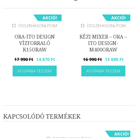
AKCIÓ!
AKCIÓ!
ÖSSZEHASONLÍTOM
ÖSSZEHASONLÍTOM
ORA-ITO DESIGN
KÉZI MIXER – ORA –
VÍZFORRALÓ
ITO DESIGN-
K15ORAW
M400ORAW
Original
Current
Original
Curren
17 990
Ft
14 670
Ft
16 990
Ft
13 690
Ft
price
price
price
price
KOSÁRBA TESZEM
KOSÁRBA TESZEM
was:
is:
was:
is:
17
14
16
13
990 Ft.
670 Ft.
990 Ft.
690 Ft.
KAPCSOLÓDÓ TERMÉKEK
AKCIÓ!