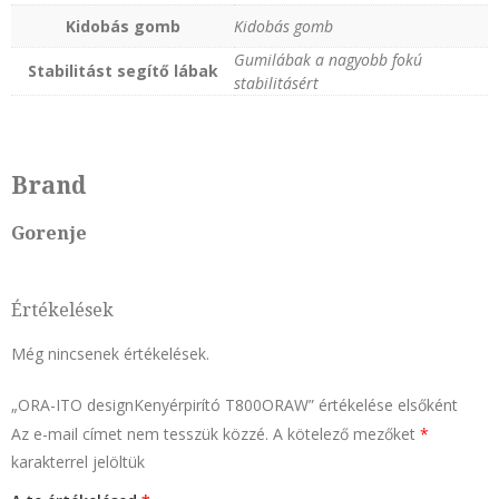
Kidobás gomb
Kidobás gomb
Gumilábak a nagyobb fokú
Stabilitást segítő lábak
stabilitásért
Brand
Gorenje
Értékelések
Még nincsenek értékelések.
„ORA-ITO designKenyérpirító T800ORAW” értékelése elsőként
Az e-mail címet nem tesszük közzé.
A kötelező mezőket
*
karakterrel jelöltük