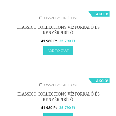
AKCIÓ!
ÖSSZEHASONLÍTOM
CLASSICO COLLECTIONS VÍZFORRALÓ ÉS
KENYÉRPIRÍTÓ
Original
Current
41 980
Ft
35 790
Ft
price
price
ADD TO CART
was:
is:
41
35
980 Ft.
790 Ft.
AKCIÓ!
ÖSSZEHASONLÍTOM
CLASSICO COLLECTIONS VÍZFORRALÓ ÉS
KENYÉRPIRÍTÓ
Original
Current
41 980
Ft
35 790
Ft
price
price