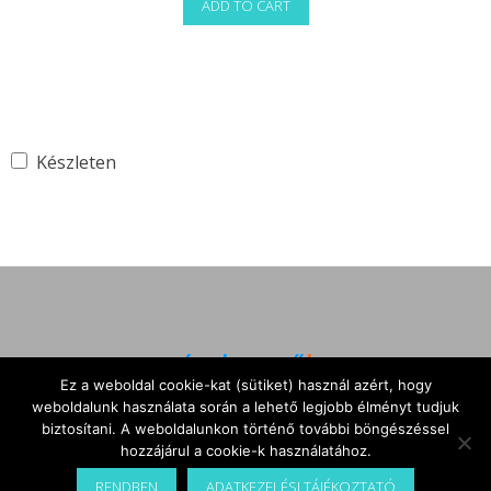
ADD TO CART
was:
is:
41
35
980 Ft.
790 Ft.
Készleten
Ez a weboldal cookie-kat (sütiket) használ azért, hogy
weboldalunk használata során a lehető legjobb élményt tudjuk
Árukereső.hu
biztosítani. A weboldalunkon történő további böngészéssel
hozzájárul a cookie-k használatához.
Kezdőlap
RENDBEN
ADATKEZELÉSI TÁJÉKOZTATÓ