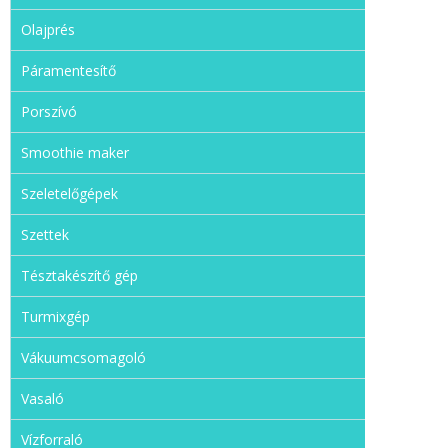
Olajprés
Páramentesítő
Porszívó
Smoothie maker
Szeletelőgépek
Szettek
Tésztakészítő gép
Turmixgép
Vákuumcsomagoló
Vasaló
Vízforraló