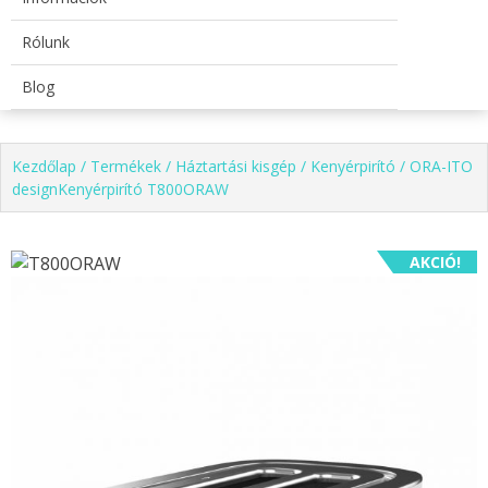
Rólunk
Blog
Kezdőlap
/
Termékek
/
Háztartási kisgép
/
Kenyérpirító
/ ORA-ITO
designKenyérpirító T800ORAW
AKCIÓ!