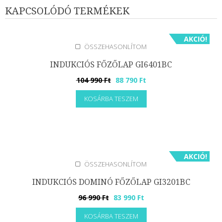
KAPCSOLÓDÓ TERMÉKEK
AKCIÓ!
ÖSSZEHASONLÍTOM
INDUKCIÓS FŐZŐLAP GI6401BC
Original
Current
104 990
Ft
88 790
Ft
price
price
KOSÁRBA TESZEM
was:
is:
104
88
990 Ft.
790 Ft.
AKCIÓ!
ÖSSZEHASONLÍTOM
INDUKCIÓS DOMINÓ FŐZŐLAP GI3201BC
Original
Current
96 990
Ft
83 990
Ft
price
price
KOSÁRBA TESZEM
was:
is: