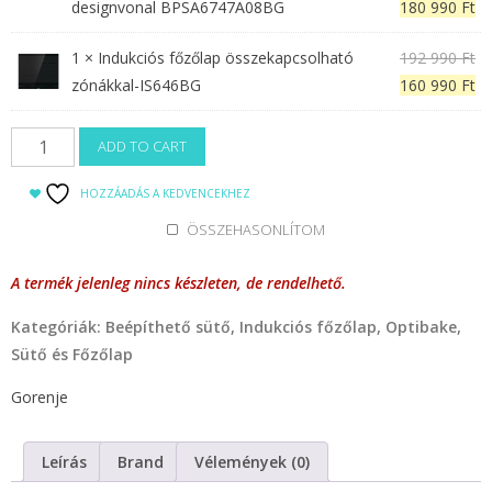
pr
Cu
designvonal BPSA6747A08BG
180 990
Ft
369
319
wa
pr
980 Ft.
990 Ft.
Or
1 ×
Indukciós főzőlap összekapcsolható
192 990
Ft
21
is:
pr
Cu
zónákkal-IS646BG
160 990
Ft
99
18
wa
pr
99
19
is:
Beépíthető
ADD TO CART
99
16
sütő
99
BPSA6747A08BG+Főzőlap
HOZZÁADÁS A KEDVENCEKHEZ
IS646BG
ÖSSZEHASONLÍTOM
mennyiség
A termék jelenleg nincs készleten, de rendelhető.
Kategóriák:
Beépíthető sütő
,
Indukciós főzőlap
,
Optibake
,
Sütő és Főzőlap
Gorenje
Leírás
Brand
Vélemények (0)