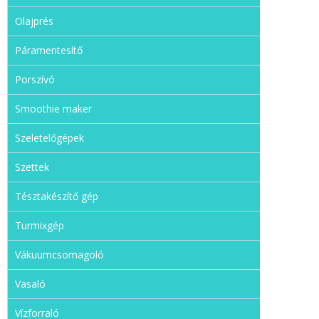
Olajprés
Páramentesítő
Porszívó
Smoothie maker
Szeletelőgépek
Szettek
Tésztakészítő gép
Turmixgép
Vákuumcsomagoló
Vasaló
Vízforraló