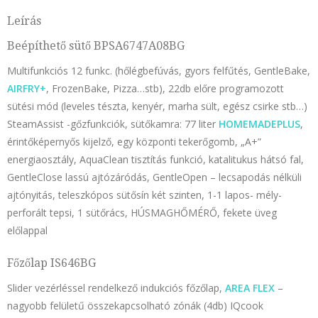
Leírás
Beépíthető sütő BPSA6747A08BG
Multifunkciós 12 funkc. (hőlégbefúvás, gyors felfűtés, GentleBake,
AIRFRY+
, FrozenBake, Pizza…stb), 22db előre programozott
sütési mód (leveles tészta, kenyér, marha sült, egész csirke stb…)
SteamAssist -gőzfunkciók, sütőkamra: 77 liter
HOMEMADEPLUS
,
érintőképernyős kijelző, egy központi tekerőgomb, „A+”
energiaosztály, AquaClean tisztítás funkció, katalitukus hátsó fal,
GentleClose lassú ajtózáródás, GentleOpen – lecsapodás nélküli
ajtónyitás, teleszkópos sütősín két szinten, 1-1 lapos- mély-
perforált tepsi, 1 sütőrács, HÚSMAGHŐMÉRŐ, fekete üveg
előlappal
Főzőlap IS646BG
Slider vezérléssel rendelkező indukciós főzőlap,
AREA FLEX
–
nagyobb felületű összekapcsolható zónák (4db) IQcook