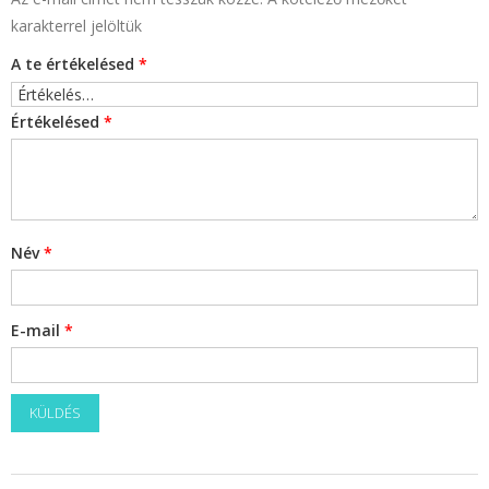
karakterrel jelöltük
A te értékelésed
*
Értékelésed
*
Név
*
E-mail
*