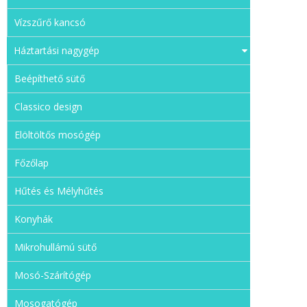
Vízszűrő kancsó
Háztartási nagygép
Beépíthető sütő
Classico design
Elöltöltős mosógép
Főzőlap
Hűtés és Mélyhűtés
Konyhák
Mikrohullámú sütő
Mosó-Szárítógép
Mosogatógép