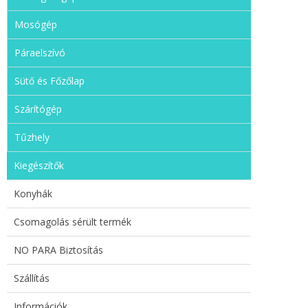
Mosógép
Páraelszívó
Sütő és Főzőlap
Szárítógép
Tűzhely
Kiegészítők
Konyhák
Csomagolás sérült termék
NO PARA Biztosítás
Szállítás
Információk