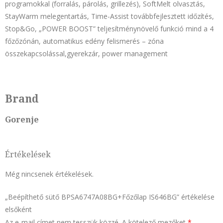
programokkal (forralás, párolás, grillezés), SoftMelt olvasztás,
StayWarm melegentartás, Time-Assist továbbfejlesztett időzítés,
Stop&Go, „POWER BOOST” teljesítménynövelő funkció mind a 4
főzőzónán, automatikus edény felismerés – zóna
összekapcsolással,gyerekzár, power management
Brand
Gorenje
Értékelések
Még nincsenek értékelések.
„Beépíthető sütő BPSA6747A08BG+Főzőlap IS646BG” értékelése
elsőként
Az e-mail címet nem tesszük közzé.
A kötelező mezőket
*