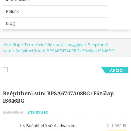
Rólunk
Blog
Kezdőlap
/
Termékek
/
Háztartási nagygép
/
Beépíthető
sütő
/ Beépíthető sütő BPSA6747A08BG+Főzőlap IS646BG
AKCIÓ!
Beépíthető sütő BPSA6747A08BG+Főzőlap
IS646BG
Original
Current
369 980
Ft
319 990
Ft
price
price
Or
1 ×
Beépíthető sütő advanced
211 990
Ft
was:
is: